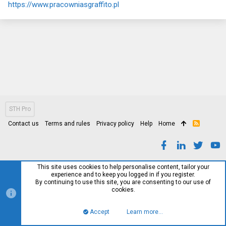
https://www.pracowniasgraffito.pl
STH Pro
Contact us
Terms and rules
Privacy policy
Help
Home
R
S
S
This site uses cookies to help personalise content, tailor your
experience and to keep you logged in if you register.
By continuing to use this site, you are consenting to our use of
cookies.
Accept
Learn more…